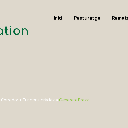
Inici
Pasturatge
Ramat
ation
 Corredor
• Funciona gràcies a
GeneratePress